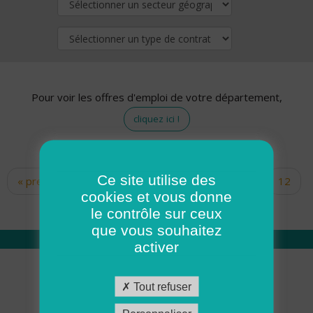
Pour voir les offres d'emploi de votre département,
cliquez ici !
Ce site utilise des
« premier
‹ précédent
…
10
11
12
Pages
cookies et vous donne
13
14
15
16
17
18
le contrôle sur ceux
que vous souhaitez
activer
Qui sommes nous
Tout refuser
Académie ADMR