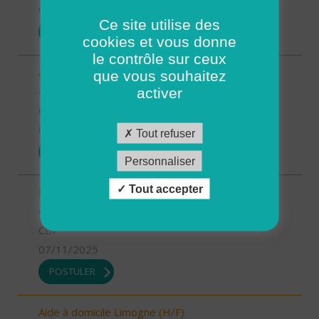
07/11/2025
Ce site utilise des
POSTULER
cookies et vous donne
le contrôle sur ceux
Aide-soignant.e Limogne en Quercy (H/F)
que vous souhaitez
46 - Lot
activer
CDD
07/11/2025
Tout refuser
POSTULER
Personnaliser
Tout accepter
Responsable du développement (H/F)
46 - Lot
CDI
07/11/2025
POSTULER
Aide à domicile Limogne (H/F)