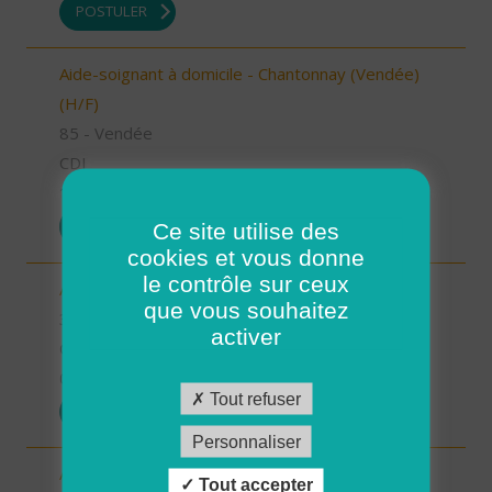
POSTULER
Aide-soignant à domicile - Chantonnay (Vendée)
(H/F)
85 - Vendée
CDI
10/09/2025
POSTULER
Ce site utilise des
cookies et vous donne
le contrôle sur ceux
Aide à domicile - secteur Beaumarchès (H/F)
que vous souhaitez
32 - Gers
activer
CDI
08/09/2025
Tout refuser
POSTULER
Personnaliser
Auxiliaire de vie sociale - secteur L'Isle Jourdain
Tout accepter