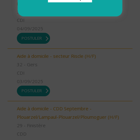
(H/F)
32 - Gers
CDI
04/09/2025
POSTULER
Aide à domicile - secteur Riscle (H/F)
32 - Gers
CDI
03/09/2025
POSTULER
Aide à domicile - CDD Septembre -
Plouarzel/Lampaul-Plouarzel/Ploumoguer (H/F)
29 - Finistère
CDD