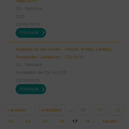
Pabu (H/F)
29 - Finistère
CDD
22/08/2025
POSTULER
Auxiliaire de vie sociale - Plourin, Brélès, Lanildut,
Porspoder, Landunvez - CDI (H/F)
29 - Finistère
Possibilité de CDI ou CDD
22/08/2025
POSTULER
« premier
‹ précédent
…
10
11
12
Pages
13
14
15
16
17
18
suivant ›