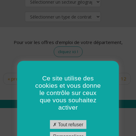
Pour voir les offres d'emploi de votre département,
cliquez ici !
Ce site utilise des
« premier
‹ précédent
…
10
11
12
Pages
cookies et vous donne
13
14
15
16
17
18
le contrôle sur ceux
que vous souhaitez
activer
Qui sommes nous
Tout refuser
Académie ADMR