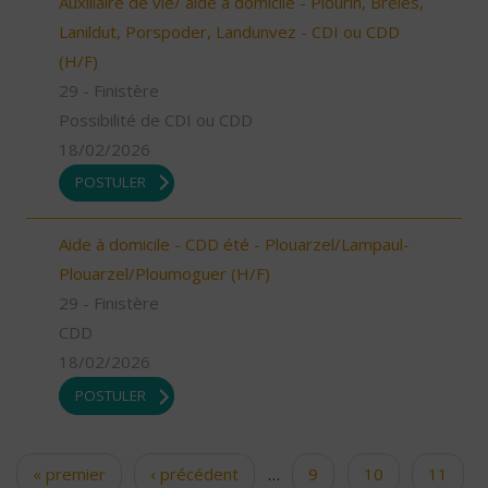
Auxiliaire de vie/ aide à domicile - Plourin, Brélès,
Lanildut, Porspoder, Landunvez - CDI ou CDD
(H/F)
29 - Finistère
Possibilité de CDI ou CDD
18/02/2026
POSTULER
Aide à domicile - CDD été - Plouarzel/Lampaul-
Plouarzel/Ploumoguer (H/F)
29 - Finistère
CDD
18/02/2026
POSTULER
« premier
‹ précédent
…
9
10
11
Pages