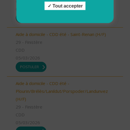
CDD
Tout accepter
05/03/2026
POSTULER
Aide à domicile - CDD été - Saint-Renan (H/F)
29 - Finistère
CDD
05/03/2026
POSTULER
Aide à domicile - CDD été -
Plourin/Brélès/Lanildut/Porspoder/Landunvez
(H/F)
29 - Finistère
CDD
05/03/2026