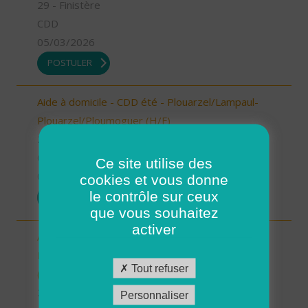
29 - Finistère
CDD
05/03/2026
POSTULER
Aide à domicile - CDD été - Plouarzel/Lampaul-
Plouarzel/Ploumoguer (H/F)
29 - Finistère
CDD
Ce site utilise des
05/03/2026
cookies et vous donne
le contrôle sur ceux
POSTULER
que vous souhaitez
activer
Aide à domicile - CDD été - Locmaria-
Plouzané/Plougonvelin/Le Conquet/Trébabu
Tout refuser
(H/F)
29 - Finistère
Personnaliser