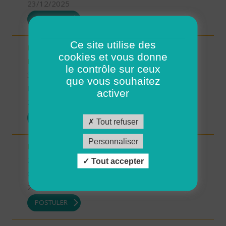
23/12/2025
POSTULER
Ce site utilise des
INTERVENANT.E A DOMICILE - MARTIGNE-
cookies et vous donne
RETIERS (H/F)
le contrôle sur ceux
35 - Ille-et-Vilaine
que vous souhaitez
Possibilité de CDI ou CDD
activer
23/12/2025
POSTULER
Tout refuser
Personnaliser
Intervenant à Domicile sur ROSCOFF (H/F)
29 - Finistère
Tout accepter
CDD
22/12/2025
POSTULER