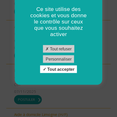
07/11/2025
Ce site utilise des
POSTULER
cookies et vous donne
le contrôle sur ceux
Aide-soignant.e Limogne en Quercy (H/F)
que vous souhaitez
46 - Lot
activer
CDD
07/11/2025
Tout refuser
POSTULER
Personnaliser
Tout accepter
Responsable du développement (H/F)
46 - Lot
CDI
07/11/2025
POSTULER
Aide à domicile Limogne (H/F)