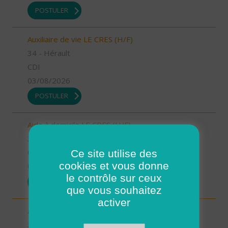
POSTULER
Auxiliaire de vie LE CRES (H/F)
34 - Hérault
CDI
03/08/2026
POSTULER
Aide à domicile LE CRES (H/F)
34 - Hérault
Ce site utilise des
CDI
cookies et vous donne
03/08/2026
le contrôle sur ceux
POSTULER
que vous souhaitez
activer
Aide à domicile GANGES (H/F)
34 - Hérault