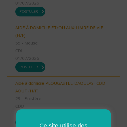
01/07/2026
POSTULER
AIDE À DOMICILE ET/OU AUXILIAIRE DE VIE
(H/F)
55 - Meuse
CDI
01/07/2026
POSTULER
Aide à domicile PLOUGASTEL-DAOULAS- CDD
AOUT (H/F)
29 - Finistère
CDD
01/07/2026
POSTULER
Ce site utilise des