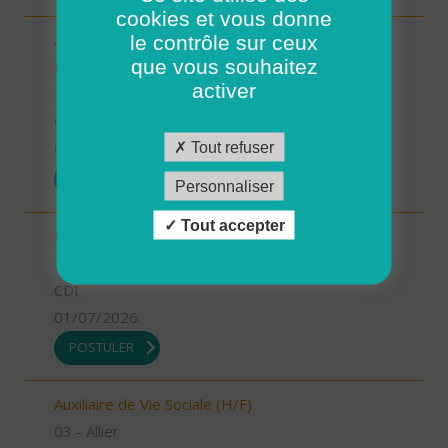
cookies et vous donne
le contrôle sur ceux
Aide-Soignant(e) à Domicile PLOUGASTEL-
que vous souhaitez
DAOULAS CDD 80% (H/F)
activer
29 - Finistère
CDI
Tout refuser
01/07/2026
POSTULER
Personnaliser
Tout accepter
INFIRMIER COORDINATEUR (H/F)
55 - Meuse
CDI
01/07/2026
POSTULER
Auxiliaire de Vie Sociale (H/F)
03 - Allier