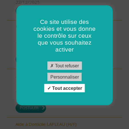
22/12/2025
POSTULER
Ce site utilise des
Intervenant à Domicile sur ROSCOFF (H/F)
cookies et vous donne
le contrôle sur ceux
29 - Finistère
que vous souhaitez
CDD
activer
22/12/2025
POSTULER
Tout refuser
Auxiliaire de vie sociale - secteur Estang (H/F)
Personnaliser
32 - Gers
Tout accepter
CDI
19/12/2025
POSTULER
Aide à Domicile LAPLEAU (H/F)