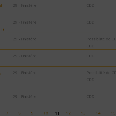
l-
29 - Finistère
CDD
29 - Finistère
CDD
F)
29 - Finistère
Possibilité de C
CDD
29 - Finistère
CDD
,
29 - Finistère
Possibilité de C
CDD
29 - Finistère
CDD
7
8
9
10
11
12
13
14
15