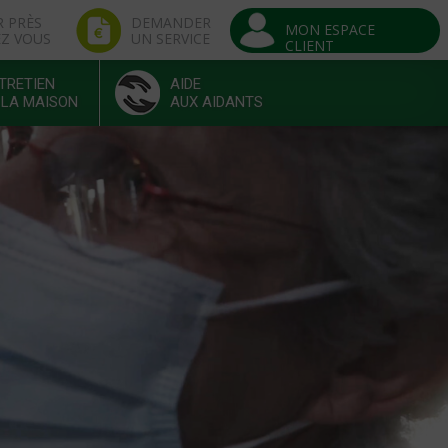
R PRÈS
DEMANDER
MON ESPACE
EZ VOUS
UN SERVICE
CLIENT
TRETIEN
AIDE
 LA MAISON
AUX AIDANTS