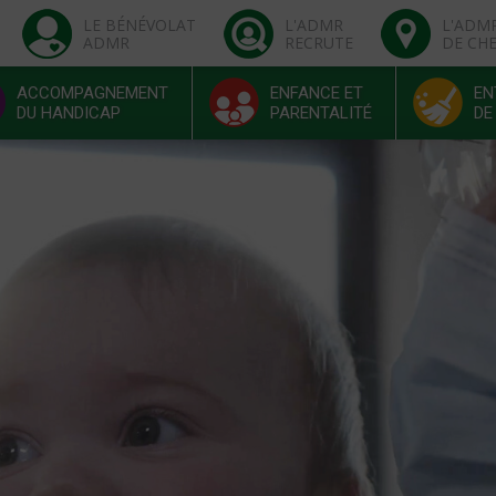
LE BÉNÉVOLAT
L'ADMR
L'ADM
ADMR
RECRUTE
DE CH
ACCOMPAGNEMENT
ENFANCE ET
EN
DU HANDICAP
PARENTALITÉ
DE