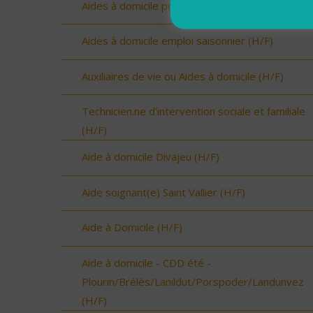
Aides à domicile pour renfort été (H/F)
Aides à domicile emploi saisonnier (H/F)
Auxiliaires de vie ou Aides à domicile (H/F)
Technicien.ne d'intervention sociale et familiale
(H/F)
Aide à domicile Divajeu (H/F)
Aide soignant(e) Saint Vallier (H/F)
Aide à Domicile (H/F)
Aide à domicile - CDD été -
Plourin/Brélès/Lanildut/Porspoder/Landunvez
(H/F)