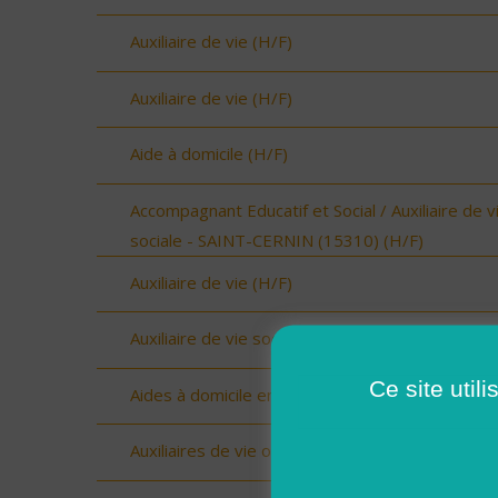
Auxiliaire de vie (H/F)
Auxiliaire de vie (H/F)
Aide à domicile (H/F)
Accompagnant Educatif et Social / Auxiliaire de v
sociale - SAINT-CERNIN (15310) (H/F)
Auxiliaire de vie (H/F)
Auxiliaire de vie sociale Upie (H/F)
Ce site util
Aides à domicile emploi saisonnier (H/F)
Auxiliaires de vie ou Aides à domicile (H/F)