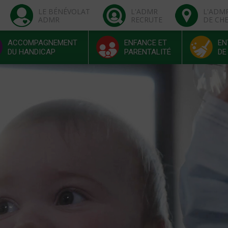
LE BÉNÉVOLAT
L'ADMR
L'ADM
ADMR
RECRUTE
DE CH
ACCOMPAGNEMENT
ENFANCE ET
EN
DU HANDICAP
PARENTALITÉ
DE