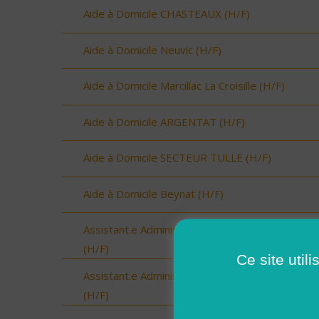
Aide à Domicile CHASTEAUX (H/F)
Aide à Domicile Neuvic (H/F)
Aide à Domicile Marcillac La Croisille (H/F)
Aide à Domicile ARGENTAT (H/F)
Aide à Domicile SECTEUR TULLE (H/F)
Aide à Domicile Beynat (H/F)
Assistant.e Administratif.ve et Facturation - CD
(H/F)
Ce site util
Assistant.e Administratif.ve et Facturation - CDI
(H/F)