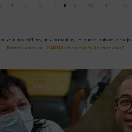
…
4
5
6
7
8
9
10
11
12
ons sur nos métiers, nos formations, les bonnes raisons de rejoin
Rendez-vous sur "L'ADMR recrute près de chez vous".