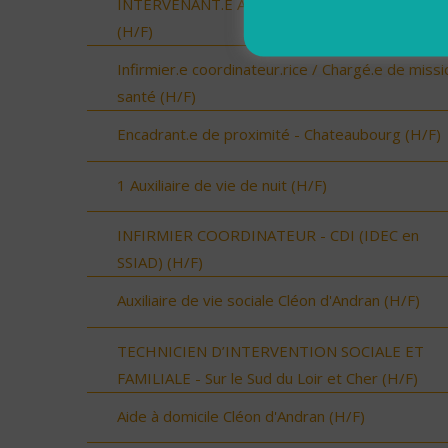
INTERVENANT.E A DOMICILE - VAL COUESNO
(H/F)
Infirmier.e coordinateur.rice / Chargé.e de missi
santé (H/F)
Encadrant.e de proximité - Chateaubourg (H/F)
1 Auxiliaire de vie de nuit (H/F)
INFIRMIER COORDINATEUR - CDI (IDEC en
SSIAD) (H/F)
Auxiliaire de vie sociale Cléon d'Andran (H/F)
TECHNICIEN D’INTERVENTION SOCIALE ET
FAMILIALE - Sur le Sud du Loir et Cher (H/F)
Aide à domicile Cléon d'Andran (H/F)