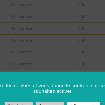
19 - Corrèze
CDD
19 - Corrèze
CDD
19 - Corrèze
CDI
19 - Corrèze
CDI
19 - Corrèze
CDI
19 - Corrèze
CDI
D
35 - Ille-et-Vilaine
CDD
ise des cookies et vous donne le contrôle sur 
souhaitez activer
35 - Ille-et-Vilaine
CDI