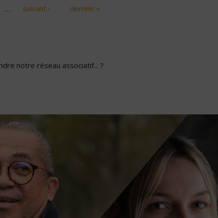
…
suivant ›
dernier »
dre notre réseau associatif... ?