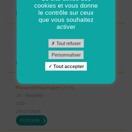
29/07/2026
cookies et vous donne
le contrôle sur ceux
POSTULER
que vous souhaitez
activer
Aide à domicile BEDARIEUX (H/F)
34 - Hérault
Tout refuser
CDI
29/07/2026
Personnaliser
POSTULER
Tout accepter
Aide à domicile - CDD été - Plouarzel/Lampaul-
Plouarzel/Ploumoguer (H/F)
29 - Finistère
CDD
29/07/2026
POSTULER