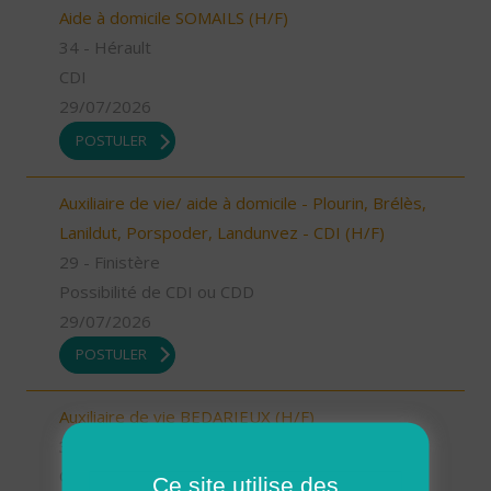
Aide à domicile SOMAILS (H/F)
34 - Hérault
CDI
29/07/2026
POSTULER
Auxiliaire de vie/ aide à domicile - Plourin, Brélès,
Lanildut, Porspoder, Landunvez - CDI (H/F)
29 - Finistère
Possibilité de CDI ou CDD
29/07/2026
POSTULER
Auxiliaire de vie BEDARIEUX (H/F)
34 - Hérault
CDI
Ce site utilise des