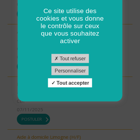
07/11/2025
Ce site utilise des
POSTULER
cookies et vous donne
le contrôle sur ceux
Aide-soignant.e Limogne en Quercy (H/F)
que vous souhaitez
46 - Lot
activer
CDD
07/11/2025
Tout refuser
POSTULER
Personnaliser
Tout accepter
Responsable du développement (H/F)
46 - Lot
CDI
07/11/2025
POSTULER
Aide à domicile Limogne (H/F)