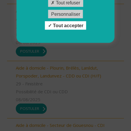
Tout refuser
Auxiliaire de vie sociale - Locmaria-Plouzané
Personnaliser
/Plougonvlin/Le Conquet/Trébabu - CDI (H/F)
Tout accepter
29 - Finistère
Possibilité de CDI ou CDD
08/08/2025
POSTULER
Aide à domicile - Plourin, Brélès, Lanildut,
Porspoder, Landunvez - CDD ou CDI (H/F)
29 - Finistère
Possibilité de CDI ou CDD
08/08/2025
POSTULER
Aide à domicile - Secteur de Gouesnou - CDI