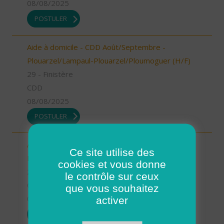
08/08/2025
POSTULER
Aide à domicile - CDD Août/Septembre -
Plouarzel/Lampaul-Plouarzel/Ploumoguer (H/F)
29 - Finistère
CDD
08/08/2025
POSTULER
Aide à domicile - CDD Août/Septembre - St
Ce site utilise des
Renan (H/F)
cookies et vous donne
29 - Finistère
le contrôle sur ceux
CDD
que vous souhaitez
08/08/2025
activer
POSTULER