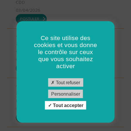
CDD
03/04/2026
POSTULER
Aide à domicile - CDD été - Saint-Renan (H/F)
Ce site utilise des
29 - Finistère
cookies et vous donne
le contrôle sur ceux
CDD
que vous souhaitez
03/04/2026
activer
POSTULER
Tout refuser
Aide à domicile - CDD ou CDI - St Renan (H/F)
29 - Finistère
Personnaliser
Possibilité de CDI ou CDD
Tout accepter
03/04/2026
POSTULER