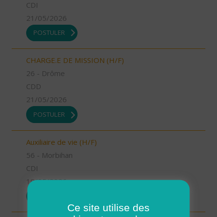
CDI
21/05/2026
POSTULER
CHARGE.E DE MISSION (H/F)
26 - Drôme
CDD
21/05/2026
POSTULER
Auxiliaire de vie (H/F)
56 - Morbihan
CDI
19/05/2026
POSTULER
Ce site utilise des