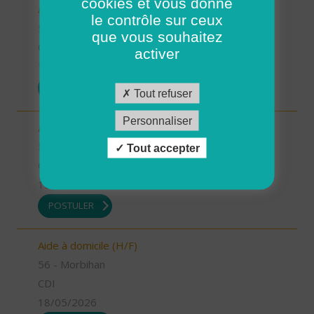
cookies et vous donne
Auxiliaire de vie (H/F)
le contrôle sur ceux
56 - Morbihan
que vous souhaitez
CDI
activer
19/05/2026
POSTULER
Tout refuser
Personnaliser
Auxiliaire de vie (H/F)
56 - Morbihan
Tout accepter
CDI
19/05/2026
POSTULER
Aide à domicile (H/F)
56 - Morbihan
CDI
18/05/2026