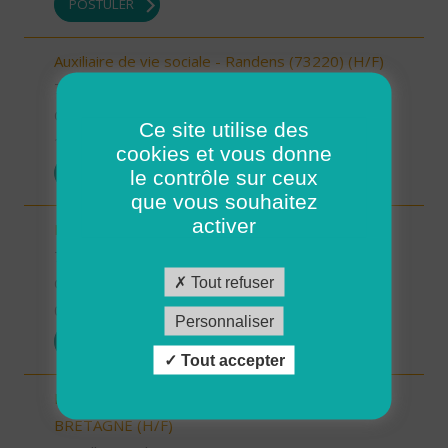
POSTULER
Auxiliaire de vie sociale - Randens (73220) (H/F)
73 - Savoie
CDI
Ce site utilise des
10/10/2025
cookies et vous donne
POSTULER
le contrôle sur ceux
que vous souhaitez
activer
Responsable de secteur (H/F)
78 - Yvelines
Tout refuser
CDI
08/10/2025
Personnaliser
POSTULER
Tout accepter
INTERVENANT.E A DOMICILE - BAIN DE
BRETAGNE (H/F)