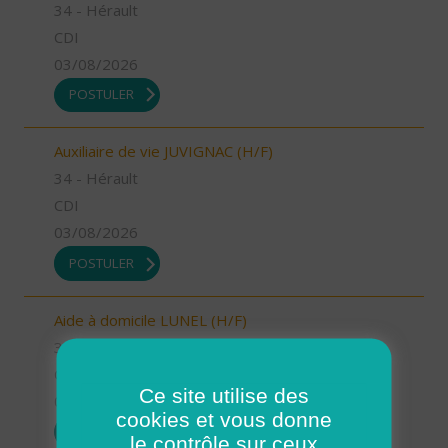
34 - Hérault
CDI
03/08/2026
POSTULER
Auxiliaire de vie JUVIGNAC (H/F)
34 - Hérault
CDI
03/08/2026
POSTULER
Aide à domicile LUNEL (H/F)
34 - Hérault
CDI
Ce site utilise des
03/08/2026
cookies et vous donne
POSTULER
le contrôle sur ceux