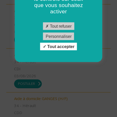
que vous souhaitez
Auxiliaire de vie LE CRES (H/F)
activer
34 - Hérault
CDI
Tout refuser
03/08/2026
Personnaliser
POSTULER
Tout accepter
Aide à domicile LE CRES (H/F)
34 - Hérault
CDI
03/08/2026
POSTULER
Aide à domicile GANGES (H/F)
34 - Hérault
CDD