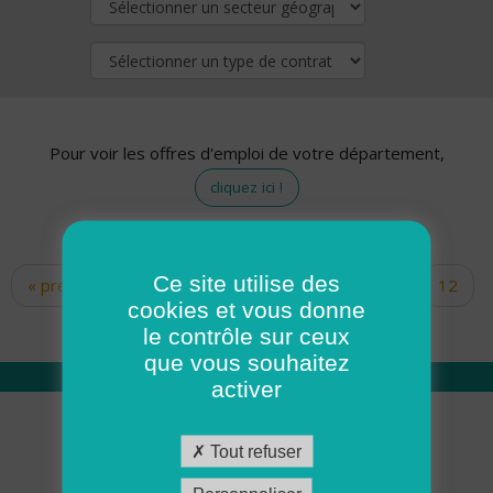
Pour voir les offres d'emploi de votre département,
cliquez ici !
Ce site utilise des
« premier
‹ précédent
…
10
11
12
Pages
cookies et vous donne
13
14
15
16
17
18
le contrôle sur ceux
que vous souhaitez
activer
Qui sommes nous
Tout refuser
Académie ADMR