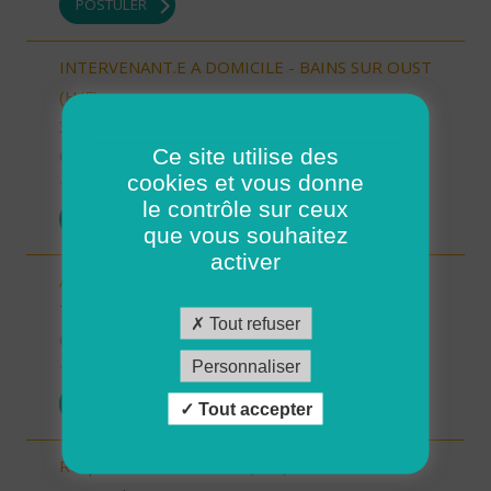
POSTULER
INTERVENANT.E A DOMICILE - BAINS SUR OUST
(H/F)
35 - Ille-et-Vilaine
Ce site utilise des
CDI
cookies et vous donne
10/10/2025
le contrôle sur ceux
POSTULER
que vous souhaitez
activer
Auxiliaire de vie sociale - Randens (73220) (H/F)
73 - Savoie
Tout refuser
CDI
Personnaliser
10/10/2025
POSTULER
Tout accepter
Responsable de secteur (H/F)