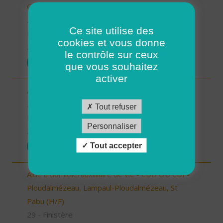
CDD ou CDI (H/F)
29 - Finistère
Ce site utilise des
Possibilité de CDI ou CDD
cookies et vous donne
26/12/2025
le contrôle sur ceux
POSTULER
que vous souhaitez
activer
Aide à domicile - CDD ou CDI - St Renan (H/F)
29 - Finistère
Tout refuser
Possibilité de CDI ou CDD
Personnaliser
26/12/2025
Tout accepter
POSTULER
Aide à domicile/auxilliaire de vie - CDD OU CDI -
Ploudalmézeau, Lampaul-Ploudalmézeau, St
Pabu (H/F)
29 - Finistère