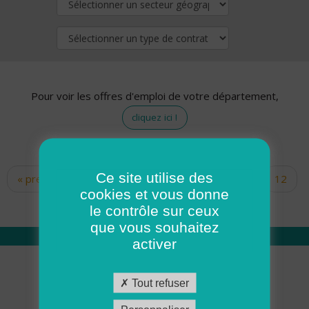
Pour voir les offres d'emploi de votre département,
cliquez ici !
Ce site utilise des
« premier
‹ précédent
…
10
11
12
Pages
cookies et vous donne
13
14
15
16
17
18
le contrôle sur ceux
que vous souhaitez
activer
Qui sommes nous
Tout refuser
Académie ADMR