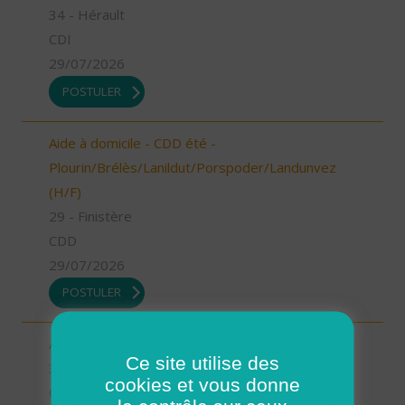
34 - Hérault
CDI
29/07/2026
POSTULER
Aide à domicile - CDD été -
Plourin/Brélès/Lanildut/Porspoder/Landunvez
(H/F)
29 - Finistère
CDD
29/07/2026
POSTULER
Auxiliaire de vie BEZIERS (H/F)
Ce site utilise des
34 - Hérault
cookies et vous donne
CDI