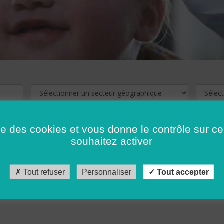
ise des cookies et vous donne le contrôle sur 
souhaitez activer
cliquez ici !
Pour voir les offres d'emploi de votre département,
Tout refuser
Personnaliser
Tout accepter
récédent
…
10
11
12
13
14
15