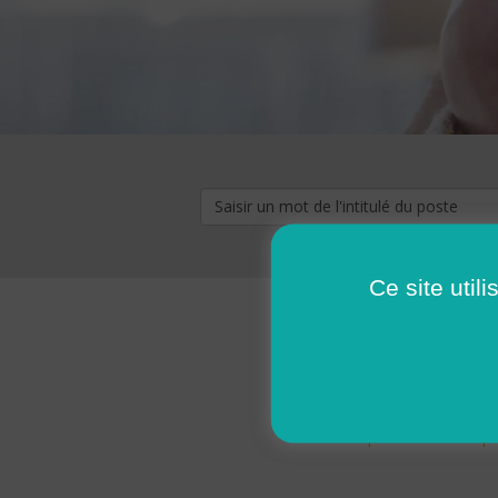
Ce site util
« premier
‹ p
Pages