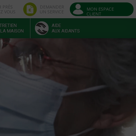
R PRÈS
DEMANDER
MON ESPACE
EZ VOUS
UN SERVICE
CLIENT
TRETIEN
AIDE
 LA MAISON
AUX AIDANTS