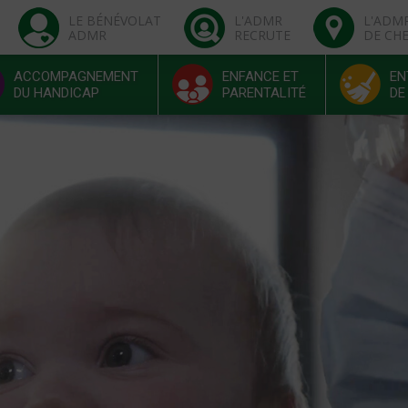
LE BÉNÉVOLAT
L'ADMR
L'ADM
ADMR
RECRUTE
DE CH
ACCOMPAGNEMENT
ENFANCE ET
EN
DU HANDICAP
PARENTALITÉ
DE