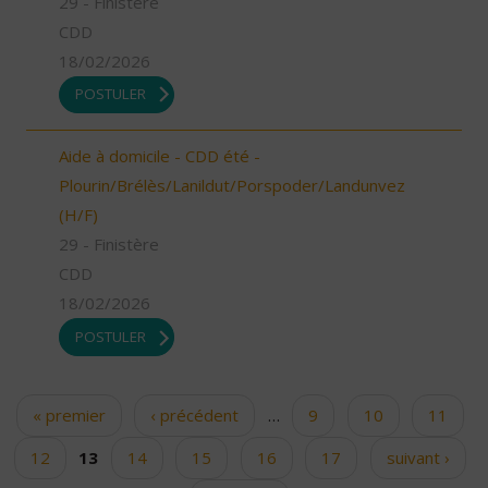
29 - Finistère
CDD
18/02/2026
POSTULER
Aide à domicile - CDD été -
Plourin/Brélès/Lanildut/Porspoder/Landunvez
(H/F)
29 - Finistère
CDD
18/02/2026
POSTULER
« premier
‹ précédent
…
9
10
11
Pages
12
13
14
15
16
17
suivant ›