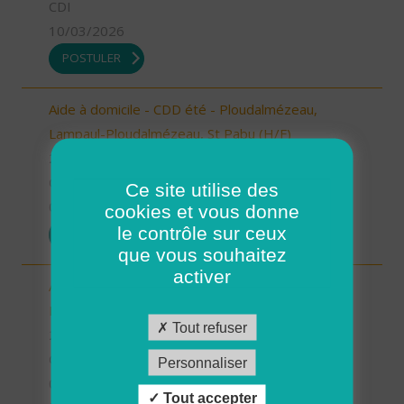
CDI
10/03/2026
POSTULER
Aide à domicile - CDD été - Ploudalmézeau,
Lampaul-Ploudalmézeau, St Pabu (H/F)
29 - Finistère
CDD
Ce site utilise des
05/03/2026
cookies et vous donne
le contrôle sur ceux
POSTULER
que vous souhaitez
activer
Aide à domicile - CDD été - Plouarzel/Lampaul-
Plouarzel/Ploumoguer (H/F)
Tout refuser
29 - Finistère
CDD
Personnaliser
05/03/2026
Tout accepter