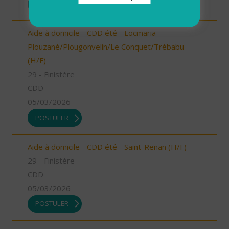
POSTULER
Aide à domicile - CDD été - Locmaria-
Plouzané/Plougonvelin/Le Conquet/Trébabu
(H/F)
29 - Finistère
CDD
05/03/2026
POSTULER
Aide à domicile - CDD été - Saint-Renan (H/F)
29 - Finistère
CDD
05/03/2026
POSTULER