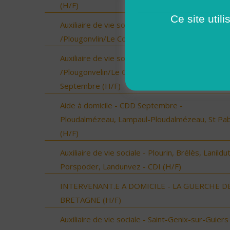
(H/F)
Ce site util
Auxiliaire de vie sociale - Locmaria-Plouzané
/Plougonvlin/Le Conquet/Trébabu - CDI (H/F)
Auxiliaire de vie sociale - Locmaria-Plouzané
/Plougonvelin/Le Conquet/Trébabu - CDD pour
Septembre (H/F)
Aide à domicile - CDD Septembre -
Ploudalmézeau, Lampaul-Ploudalmézeau, St Pa
(H/F)
Auxiliaire de vie sociale - Plourin, Brélès, Lanildut
Porspoder, Landunvez - CDI (H/F)
INTERVENANT.E A DOMICILE - LA GUERCHE D
BRETAGNE (H/F)
Auxiliaire de vie sociale - Saint-Genix-sur-Guiers