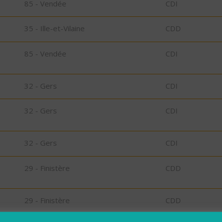
85 - Vendée
CDI
35 - Ille-et-Vilaine
CDD
85 - Vendée
CDI
32 - Gers
CDI
32 - Gers
CDI
32 - Gers
CDI
29 - Finistère
CDD
29 - Finistère
CDD
bu