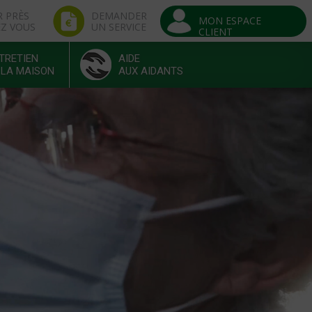
R PRÈS
DEMANDER
MON ESPACE
EZ VOUS
UN SERVICE
CLIENT
TRETIEN
AIDE
 LA MAISON
AUX AIDANTS