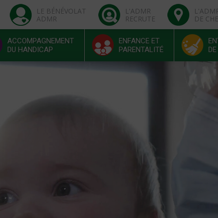
LE BÉNÉVOLAT
L'ADMR
L'ADM
ADMR
RECRUTE
DE CH
ACCOMPAGNEMENT
ENFANCE ET
EN
DU HANDICAP
PARENTALITÉ
DE