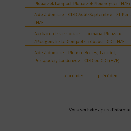
Plouarzel/Lampaul-Plouarzel/Ploumoguer (H/F)
Aide à domicile - CDD Août/Septembre - St Ren
(H/F)
Auxiliaire de vie sociale - Locmaria-Plouzané
/Plougonvlin/Le Conquet/Trébabu - CDI (H/F)
Aide à domicile - Plourin, Brélès, Lanildut,
Porspoder, Landunvez - CDD ou CDI (H/F)
« premier
‹ précédent
…
Pages
Vous souhaitez plus d'informati