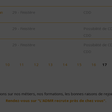
an
29 - Finistère
CDD
29 - Finistère
Possibilité de C
CDD
29 - Finistère
Possibilité de C
CDD
10
11
12
13
14
15
16
17
ons sur nos métiers, nos formations, les bonnes raisons de rejoin
Rendez-vous sur "L'ADMR recrute près de chez vous".