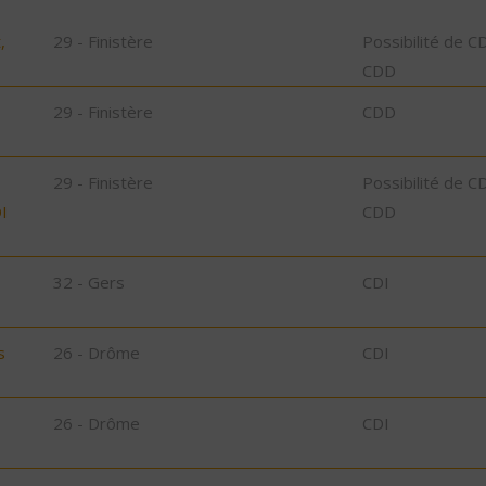
,
29 - Finistère
Possibilité de C
CDD
29 - Finistère
CDD
29 - Finistère
Possibilité de C
I
CDD
32 - Gers
CDI
s
26 - Drôme
CDI
26 - Drôme
CDI