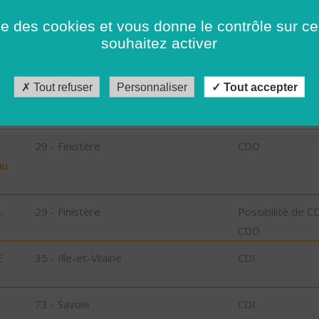
ise des cookies et vous donne le contrôle sur 
29 - Finistère
Possibilité de C
souhaitez activer
CDD
29 - Finistère
Possibilité de C
Tout refuser
Personnaliser
Tout accepter
CDD
29 - Finistère
CDD
bu
,
29 - Finistère
Possibilité de C
CDD
E
35 - Ille-et-Vilaine
CDI
73 - Savoie
CDI