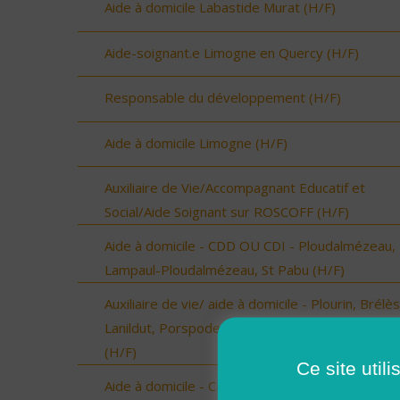
Aide à domicile Labastide Murat (H/F)
Aide-soignant.e Limogne en Quercy (H/F)
Responsable du développement (H/F)
Aide à domicile Limogne (H/F)
Auxiliaire de Vie/Accompagnant Educatif et
Social/Aide Soignant sur ROSCOFF (H/F)
Aide à domicile - CDD OU CDI - Ploudalmézeau,
Lampaul-Ploudalmézeau, St Pabu (H/F)
Auxiliaire de vie/ aide à domicile - Plourin, Brélès
Lanildut, Porspoder, Landunvez - CDI ou CDD
(H/F)
Ce site util
Aide à domicile - CDD ou CDI - St Renan (H/F)