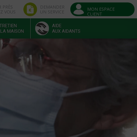
R PRÈS
DEMANDER
MON ESPACE
EZ VOUS
UN SERVICE
CLIENT
TRETIEN
AIDE
 LA MAISON
AUX AIDANTS