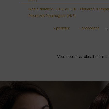
Aide à domicile - CDD ou CDI - Plouarzel/Lampau
Plouarzel/Ploumoguer (H/F)
« premier
‹ précédent
…
Pages
Vous souhaitez plus d'informati