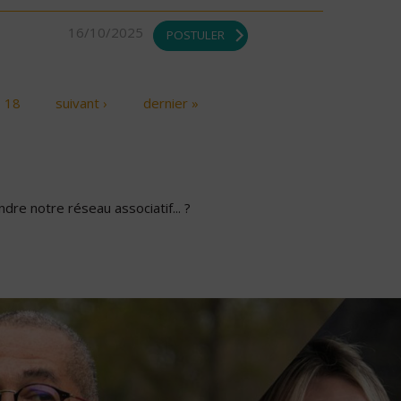
16/10/2025
POSTULER
18
suivant ›
dernier »
dre notre réseau associatif... ?