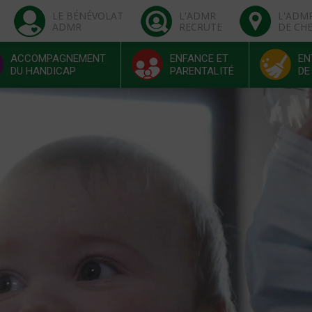
LE BÉNÉVOLAT
L'ADMR
L'ADM
ADMR
RECRUTE
DE CH
ACCOMPAGNEMENT
ENFANCE ET
EN
DU HANDICAP
PARENTALITÉ
DE