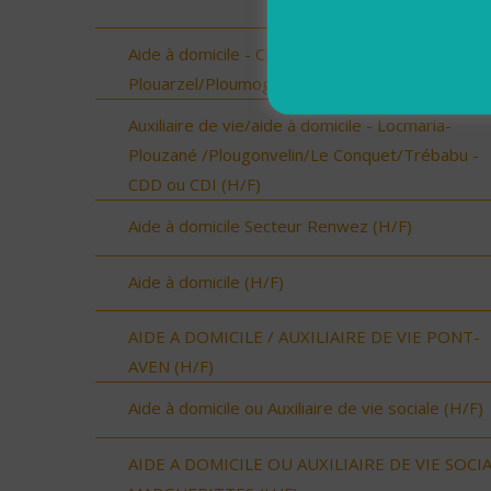
Aide à domicile - CDD ou CDI - Plouarzel/Lampau
Plouarzel/Ploumoguer (H/F)
Auxiliaire de vie/aide à domicile - Locmaria-
Plouzané /Plougonvelin/Le Conquet/Trébabu -
CDD ou CDI (H/F)
Aide à domicile Secteur Renwez (H/F)
Aide à domicile (H/F)
AIDE A DOMICILE / AUXILIAIRE DE VIE PONT-
AVEN (H/F)
Aide à domicile ou Auxiliaire de vie sociale (H/F)
AIDE A DOMICILE OU AUXILIAIRE DE VIE SOCI