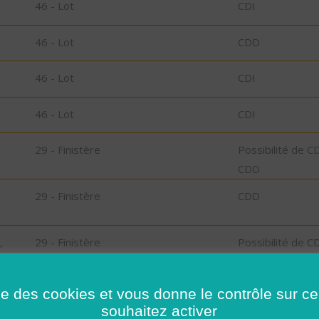
46 - Lot
CDI
46 - Lot
CDD
46 - Lot
CDI
46 - Lot
CDI
29 - Finistère
Possibilité de C
CDD
29 - Finistère
CDD
,
29 - Finistère
Possibilité de C
CDD
ise des cookies et vous donne le contrôle sur 
29 - Finistère
Possibilité de C
souhaitez activer