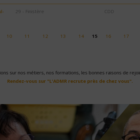
l-
29 - Finistère
CDD
10
11
12
13
14
15
16
17
ons sur nos métiers, nos formations, les bonnes raisons de rejoin
Rendez-vous sur "L'ADMR recrute près de chez vous".