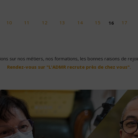
10
11
12
13
14
15
16
17
ons sur nos métiers, nos formations, les bonnes raisons de rejoin
Rendez-vous sur "L'ADMR recrute près de chez vous".