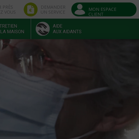
R PRÈS
DEMANDER
MON ESPACE
EZ VOUS
UN SERVICE
CLIENT
TRETIEN
AIDE
 LA MAISON
AUX AIDANTS