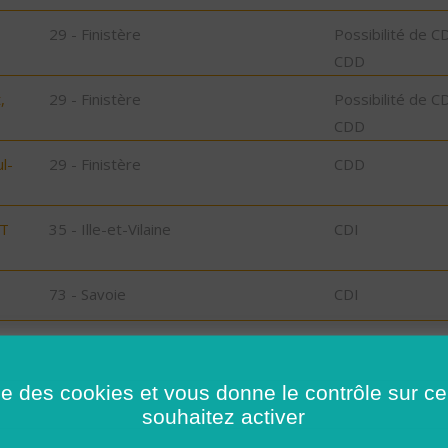
29 - Finistère
Possibilité de C
CDD
,
29 - Finistère
Possibilité de C
CDD
l-
29 - Finistère
CDD
ST
35 - Ille-et-Vilaine
CDI
73 - Savoie
CDI
78 - Yvelines
CDI
ise des cookies et vous donne le contrôle sur 
35 - Ille-et-Vilaine
Possibilité de C
souhaitez activer
CDD