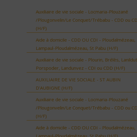
Auxiliaire de vie sociale - Locmaria-Plouzané
/Plougonvelin/Le Conquet/Trébabu - CDD ou CD
(H/F)
Aide à domicile - CDD OU CDI - Ploudalmézeau,
Lampaul-Ploudalmézeau, St Pabu (H/F)
Auxiliaire de vie sociale - Plourin, Brélès, Lanildut
Porspoder, Landunvez - CDI ou CDD (H/F)
AUXILIAIRE DE VIE SOCIALE - ST AUBIN
D'AUBIGNE (H/F)
Auxiliaire de vie sociale - Locmaria-Plouzané
/Plougonvelin/Le Conquet/Trébabu - CDD ou CD
(H/F)
Aide à domicile - CDD OU CDI - Ploudalmézeau,
Lampaul-Ploudalmézeau, St Pabu (H/F)