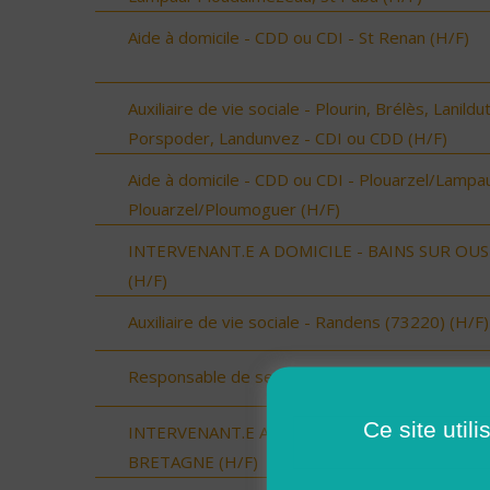
Aide à domicile - CDD ou CDI - St Renan (H/F)
Auxiliaire de vie sociale - Plourin, Brélès, Lanildut
Porspoder, Landunvez - CDI ou CDD (H/F)
Aide à domicile - CDD ou CDI - Plouarzel/Lampau
Plouarzel/Ploumoguer (H/F)
INTERVENANT.E A DOMICILE - BAINS SUR OU
(H/F)
Auxiliaire de vie sociale - Randens (73220) (H/F)
Responsable de secteur (H/F)
Ce site util
INTERVENANT.E A DOMICILE - BAIN DE
BRETAGNE (H/F)