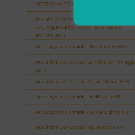
INTERVENANT.E A DOMICILE - RENNES (H/F)
Auxiliaire de Vie/Accompagnant Educatif et Social
CDD longue durée - Secteur Landivisiau et
environs (H/F)
Aide-soignant à domicile - Noirmoutier (H/F)
Aide à domicile - Secteur La Roche sur Yon aggl
(H/F)
Aide à domicile - Secteur Marais Littoral (H/F)
Aide-soignant à domicile - Maillezais (H/F)
Aide-soignant à domicile - La Chataigneraie (H/F
Aide à domicile - Secteur les Olonnes (H/F)