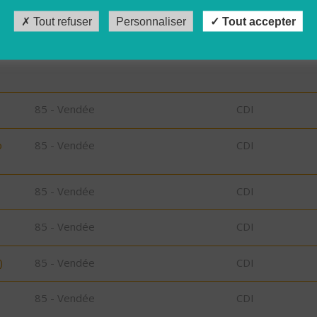
35 - Ille-et-Vilaine
CDI
Tout refuser
Personnaliser
Tout accepter
 -
29 - Finistère
CDD
85 - Vendée
CDI
o
85 - Vendée
CDI
85 - Vendée
CDI
85 - Vendée
CDI
)
85 - Vendée
CDI
85 - Vendée
CDI