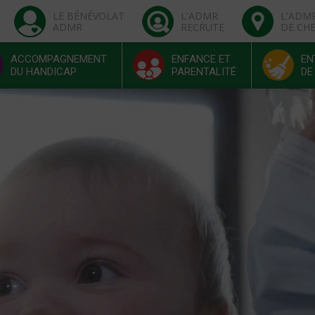
LE BÉNÉVOLAT
L'ADMR
L'ADM
ADMR
RECRUTE
DE CH
ACCOMPAGNEMENT
ENFANCE ET
EN
DU HANDICAP
PARENTALITÉ
DE