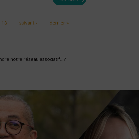
18
suivant ›
dernier »
dre notre réseau associatif... ?