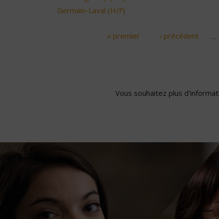
Germain-Laval (H/F)
« premier
‹ précédent
…
Pages
Vous souhaitez plus d'informati