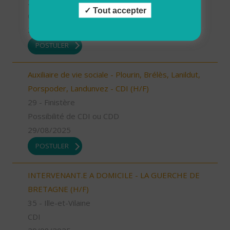
29 - Finistère
Tout accepter
CDD
29/08/2025
POSTULER
Auxiliaire de vie sociale - Plourin, Brélès, Lanildut,
Porspoder, Landunvez - CDI (H/F)
29 - Finistère
Possibilité de CDI ou CDD
29/08/2025
POSTULER
INTERVENANT.E A DOMICILE - LA GUERCHE DE
BRETAGNE (H/F)
35 - Ille-et-Vilaine
CDI