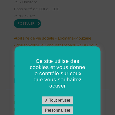
29 - Finistère
Possibilité de CDI ou CDD
29/08/2025
POSTULER
Auxiliaire de vie sociale - Locmaria-Plouzané
/Plougonvelin/Le Conquet/Trébabu - CDD pour
Septembre (H/F)
29 - Finistère
Ce site utilise des
Possibilité de CDI ou CDD
cookies et vous donne
le contrôle sur ceux
29/08/2025
que vous souhaitez
POSTULER
activer
Aide à domicile - CDD Septembre -
Tout refuser
Ploudalmézeau, Lampaul-Ploudalmézeau, St
Pabu (H/F)
Personnaliser