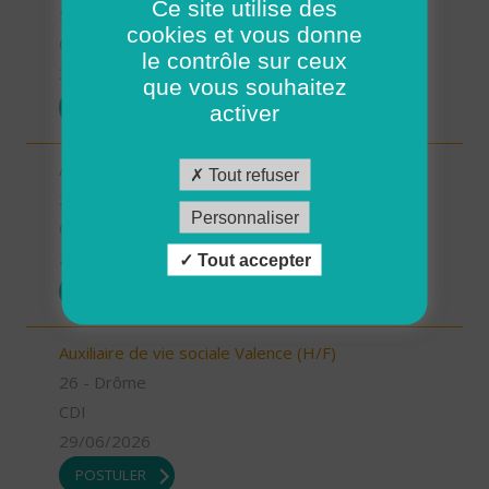
Ce site utilise des
56 - Morbihan
cookies et vous donne
CDD
le contrôle sur ceux
30/06/2026
que vous souhaitez
POSTULER
activer
Aide à domicile Saint Marcel les Valence (H/F)
Tout refuser
26 - Drôme
Personnaliser
CDD
29/06/2026
Tout accepter
POSTULER
Auxiliaire de vie sociale Valence (H/F)
26 - Drôme
CDI
29/06/2026
POSTULER