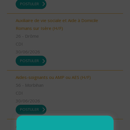
POSTULER
Auxiliaire de vie sociale et Aide à Domicile
Romans sur Isère (H/F)
26 - Drôme
CDI
30/06/2026
POSTULER
Aides-soignants ou AMP ou AES (H/F)
56 - Morbihan
CDI
30/06/2026
POSTULER
Aides à domicile (H/F)