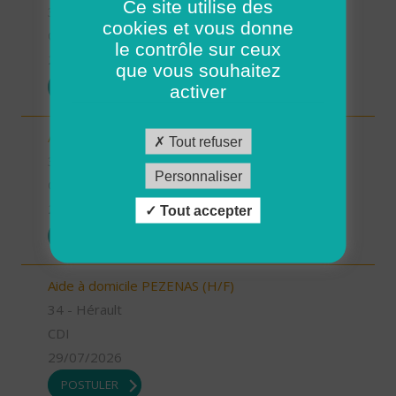
Ce site utilise des
34 - Hérault
cookies et vous donne
CDI
le contrôle sur ceux
29/07/2026
que vous souhaitez
POSTULER
activer
Auxiliaire de vie BEZIERS (H/F)
Tout refuser
34 - Hérault
Personnaliser
CDI
29/07/2026
Tout accepter
POSTULER
Aide à domicile PEZENAS (H/F)
34 - Hérault
CDI
29/07/2026
POSTULER