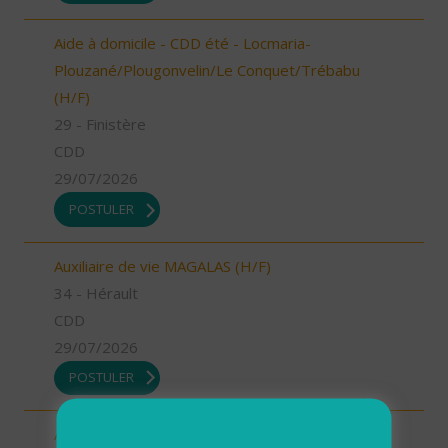
Aide à domicile - CDD été - Locmaria-
Plouzané/Plougonvelin/Le Conquet/Trébabu
(H/F)
29 - Finistère
CDD
29/07/2026
POSTULER
Auxiliaire de vie MAGALAS (H/F)
34 - Hérault
CDD
29/07/2026
POSTULER
Aide à domicile BEZIERS (H/F)