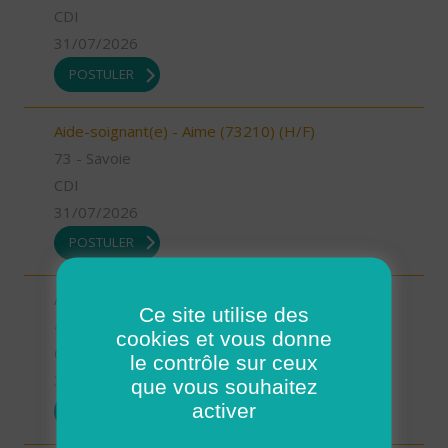
CDI
31/07/2026
POSTULER
Aide-soignant(e) - Aime (73210) (H/F)
73 - Savoie
CDI
31/07/2026
POSTULER
Auxiliaire de vie - Mimizan (H/F)
Ce site utilise des
40 - Landes
cookies et vous donne
CDI
le contrôle sur ceux
31/07/2026
que vous souhaitez
activer
POSTULER