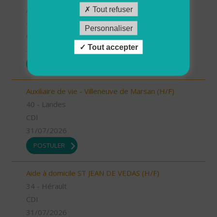
Auxiliaire de vie - Labouheyre (H/F)
Tout refuser
40 - Landes
Personnaliser
CDI
Tout accepter
31/07/2026
POSTULER
Auxiliaire de vie - Villeneuve de Marsan (H/F)
40 - Landes
CDI
31/07/2026
POSTULER
Aide à domicile ST JEAN DE VEDAS (H/F)
34 - Hérault
CDI
31/07/2026