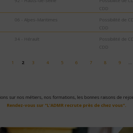
92 - Hauts-de-Seine
Possibilité de C
CDD
06 - Alpes-Maritimes
Possibilité de C
CDD
34 - Hérault
Possibilité de C
CDD
1
2
3
4
5
6
7
8
9
…
ons sur nos métiers, nos formations, les bonnes raisons de rejoin
Rendez-vous sur "L'ADMR recrute près de chez vous".