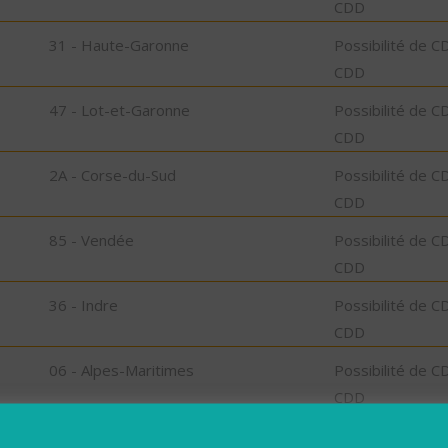
CDD
31 - Haute-Garonne
Possibilité de C
CDD
47 - Lot-et-Garonne
Possibilité de C
CDD
2A - Corse-du-Sud
Possibilité de C
CDD
85 - Vendée
Possibilité de C
CDD
36 - Indre
Possibilité de C
CDD
06 - Alpes-Maritimes
Possibilité de C
CDD
76 - Seine-Maritime
Possibilité de C