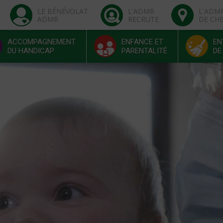
LE BÉNÉVOLAT
L'ADMR
L'ADM
ADMR
RECRUTE
DE CH
ACCOMPAGNEMENT
ENFANCE ET
EN
DU HANDICAP
PARENTALITÉ
DE