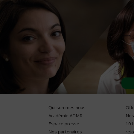
Qui sommes nous
Off
Académie ADMR
Nos
Espace presse
10 
Nos partenaires
rejo