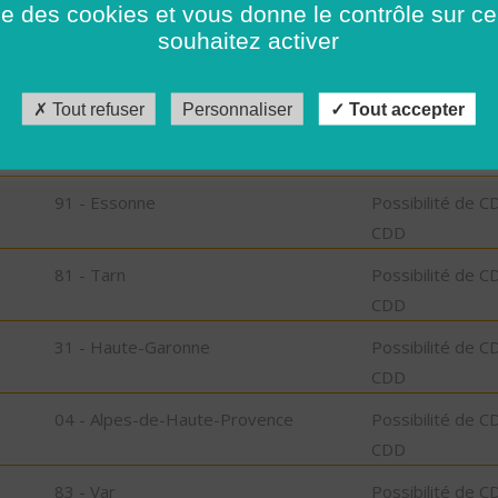
ise des cookies et vous donne le contrôle sur 
CDD
souhaitez activer
15 - Cantal
Possibilité de C
CDD
Tout refuser
Personnaliser
Tout accepter
92 - Hauts-de-Seine
Possibilité de C
CDD
91 - Essonne
Possibilité de C
CDD
81 - Tarn
Possibilité de C
CDD
31 - Haute-Garonne
Possibilité de C
CDD
04 - Alpes-de-Haute-Provence
Possibilité de C
CDD
83 - Var
Possibilité de C