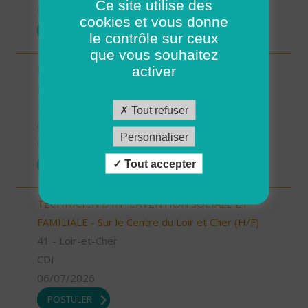
Ce site utilise des
07/07/2026
cookies et vous donne
POSTULER
le contrôle sur ceux
que vous souhaitez
Responsable Secteur/ Accompagnant de
activer
Proximité (H/F)
58 - Nièvre
Tout refuser
CDI
Personnaliser
06/07/2026
Tout accepter
POSTULER
TECHNICIEN D’INTERVENTION SOCIALE ET
FAMILIALE - Sur le Centre du Loir et Cher (H/F)
41 - Loir-et-Cher
CDI
06/07/2026
POSTULER