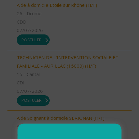
Aide à domicile Etoile sur Rhône (H/F)
26 - Drôme
CDD
07/07/2026
POSTULER
TECHNICIEN DE L'INTERVENTION SOCIALE ET
FAMILIALE - AURILLAC (15000) (H/F)
15 - Cantal
CDI
07/07/2026
POSTULER
Aide Soignant à domicile SERIGNAN (H/F)
34 - Hérault
CDD