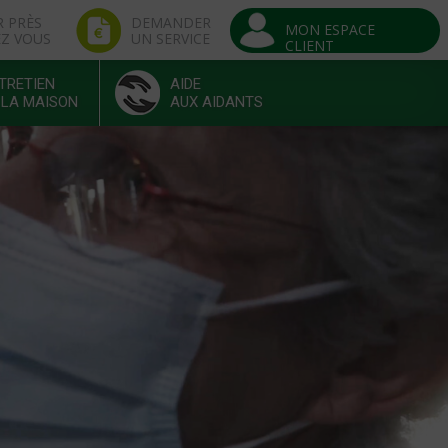
R PRÈS
DEMANDER
MON ESPACE
EZ VOUS
UN SERVICE
CLIENT
TRETIEN
AIDE
 LA MAISON
AUX AIDANTS