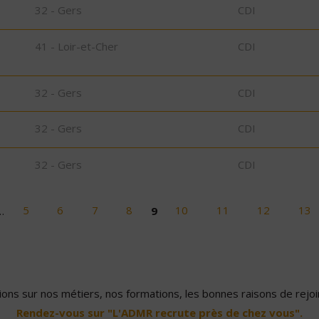
32 - Gers
CDI
41 - Loir-et-Cher
CDI
32 - Gers
CDI
32 - Gers
CDI
32 - Gers
CDI
…
5
6
7
8
9
10
11
12
13
ons sur nos métiers, nos formations, les bonnes raisons de rejoin
Rendez-vous sur "L'ADMR recrute près de chez vous".