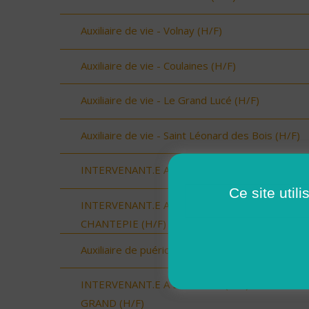
Auxiliaire de vie - Volnay (H/F)
Auxiliaire de vie - Coulaines (H/F)
Auxiliaire de vie - Le Grand Lucé (H/F)
Auxiliaire de vie - Saint Léonard des Bois (H/F)
INTERVENANT.E A DOMICILE - VAL D'ANAST (H
Ce site util
INTERVENANT.E A DOMICILE - CESSON-VERN-
CHANTEPIE (H/F)
Auxiliaire de puériculture - AURILLAC (15000) (H
INTERVENANT.E A DOMICILE (CDI) - PLELAN L
GRAND (H/F)