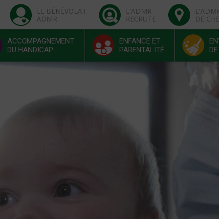
LE BÉNÉVOLAT
L'ADMR
L'ADM
ADMR
RECRUTE
DE CH
ACCOMPAGNEMENT
ENFANCE ET
EN
DU HANDICAP
PARENTALITÉ
DE