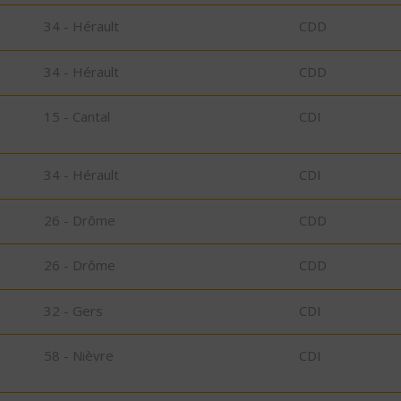
34 - Hérault
CDD
34 - Hérault
CDD
15 - Cantal
CDI
34 - Hérault
CDI
26 - Drôme
CDD
26 - Drôme
CDD
32 - Gers
CDI
58 - Nièvre
CDI