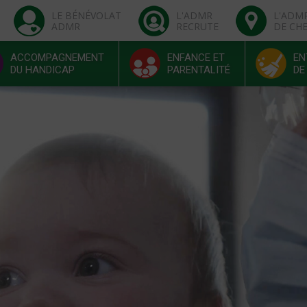
LE BÉNÉVOLAT
L'ADMR
L'ADM
ADMR
RECRUTE
DE CH
ACCOMPAGNEMENT
ENFANCE ET
EN
DU HANDICAP
PARENTALITÉ
DE