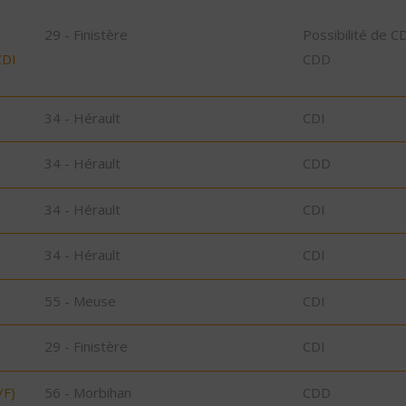
29 - Finistère
Possibilité de C
CDI
CDD
34 - Hérault
CDI
34 - Hérault
CDD
34 - Hérault
CDI
34 - Hérault
CDI
55 - Meuse
CDI
29 - Finistère
CDI
/F)
56 - Morbihan
CDD