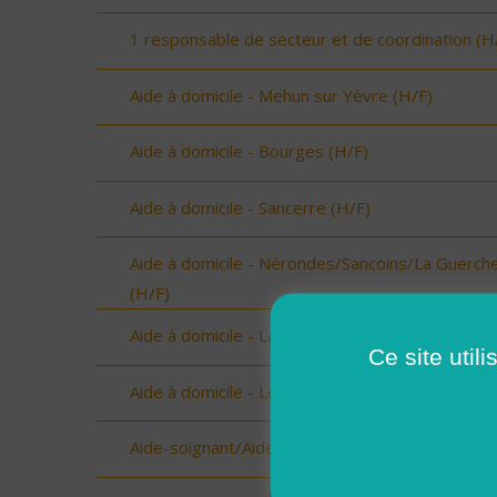
1 responsable de secteur et de coordination (H
Aide à domicile - Mehun sur Yèvre (H/F)
Aide à domicile - Bourges (H/F)
Aide à domicile - Sancerre (H/F)
Aide à domicile - Nérondes/Sancoins/La Guerch
(H/F)
Aide à domicile - La Chapelle/Henrichemont (H/F
Ce site util
Aide à domicile - Léré/Vailly (H/F)
Aide-soignant/Aide-soignante à domicile (H/F)