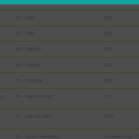
18 - Cher
CDI
18 - Cher
CDI
18 - Cher
CDI
34 - Hérault
CDI
34 - Hérault
CDD
19 - Corrèze
CDD
s
41 - Loir-et-Cher
CDI
41 - Loir-et-Cher
CDD
06 - Alpes-Maritimes
Possibilité de C