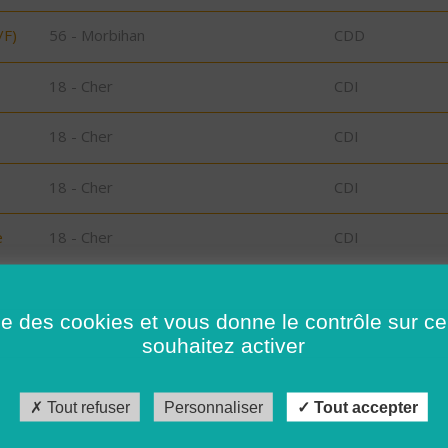
/F)
56 - Morbihan
CDD
18 - Cher
CDI
18 - Cher
CDI
18 - Cher
CDI
e
18 - Cher
CDI
)
18 - Cher
CDI
ise des cookies et vous donne le contrôle sur 
souhaitez activer
18 - Cher
CDI
18 - Cher
CDI
Tout refuser
Personnaliser
Tout accepter