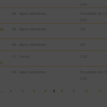
CDD
06 - Alpes-Maritimes
Possibilité de C
CDD
 du
06 - Alpes-Maritimes
CDI
06 - Alpes-Maritimes
CDI
15 - Cantal
CDD
F)
06 - Alpes-Maritimes
Possibilité de C
CDD
…
3
4
5
6
7
8
9
10
11