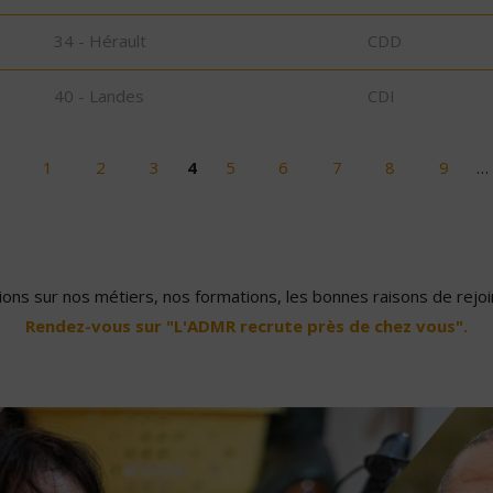
34 - Hérault
CDD
40 - Landes
CDI
1
2
3
4
5
6
7
8
9
…
ons sur nos métiers, nos formations, les bonnes raisons de rejoin
Rendez-vous sur "L'ADMR recrute près de chez vous".