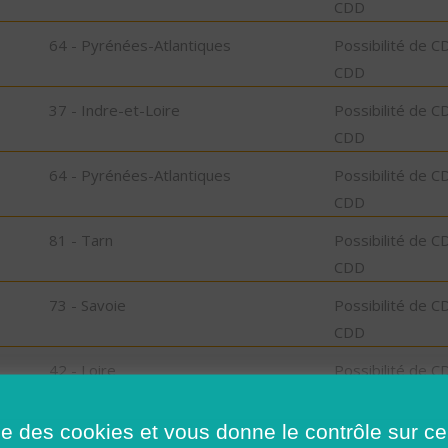
CDD
64 - Pyrénées-Atlantiques
Possibilité de C
CDD
37 - Indre-et-Loire
Possibilité de C
CDD
64 - Pyrénées-Atlantiques
Possibilité de C
CDD
81 - Tarn
Possibilité de C
CDD
73 - Savoie
Possibilité de C
CDD
42 - Loire
Possibilité de C
CDD
ise des cookies et vous donne le contrôle sur 
36 - Indre
Possibilité de C