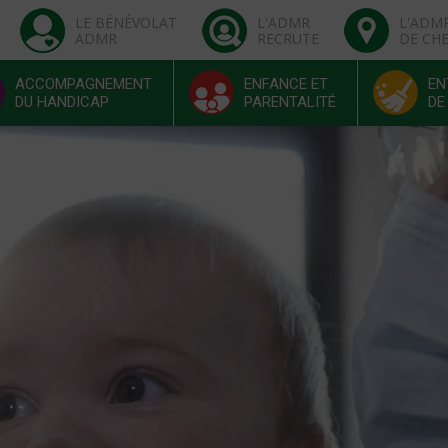
LE BÉNÉVOLAT
L'ADMR
L'ADM
ADMR
RECRUTE
DE CH
ACCOMPAGNEMENT
ENFANCE ET
EN
DU HANDICAP
PARENTALITÉ
DE