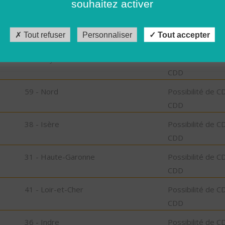
souhaitez activer
CDD
63 - Puy-de-Dôme
Possibilité de C
Tout refuser
Personnaliser
Tout accepter
CDD
63 - Puy-de-Dôme
Possibilité de C
CDD
59 - Nord
Possibilité de C
CDD
38 - Isère
Possibilité de C
CDD
31 - Haute-Garonne
Possibilité de C
CDD
41 - Loir-et-Cher
Possibilité de C
CDD
36 - Indre
Possibilité de C