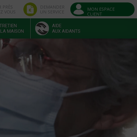
R PRÈS
DEMANDER
MON ESPACE
EZ VOUS
UN SERVICE
CLIENT
TRETIEN
AIDE
 LA MAISON
AUX AIDANTS