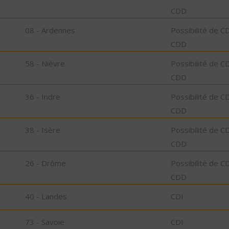
CDD
08 - Ardennes
Possibilité de C
CDD
58 - Nièvre
Possibilité de C
CDD
36 - Indre
Possibilité de C
CDD
38 - Isère
Possibilité de C
CDD
26 - Drôme
Possibilité de C
CDD
40 - Landes
CDI
73 - Savoie
CDI