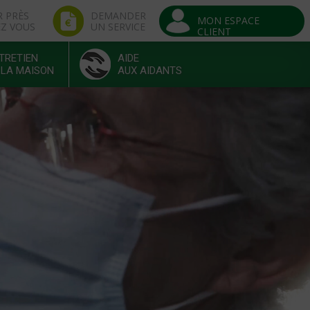
R PRÈS
DEMANDER
MON ESPACE
EZ VOUS
UN SERVICE
CLIENT
TRETIEN
AIDE
 LA MAISON
AUX AIDANTS