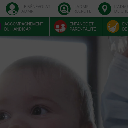
LE BÉNÉVOLAT
L'ADMR
L'ADM
ADMR
RECRUTE
DE CH
ACCOMPAGNEMENT
ENFANCE ET
EN
DU HANDICAP
PARENTALITÉ
DE