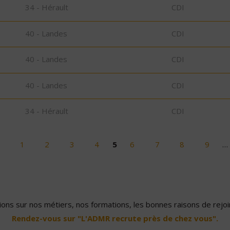
34 - Hérault
CDI
40 - Landes
CDI
40 - Landes
CDI
40 - Landes
CDI
34 - Hérault
CDI
1
2
3
4
5
6
7
8
9
…
ons sur nos métiers, nos formations, les bonnes raisons de rejoin
Rendez-vous sur "L'ADMR recrute près de chez vous".