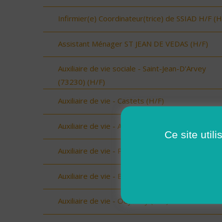
Infirmier(e) Coordinateur(trice) de SSIAD H/F (H
Assistant Ménager ST JEAN DE VEDAS (H/F)
Auxiliaire de vie sociale - Saint-Jean-D'Arvey
(73230) (H/F)
Auxiliaire de vie - Castets (H/F)
Auxiliaire de vie - Amou (H/F)
Ce site util
Auxiliaire de vie - Peyrehorade (H/F)
Auxiliaire de vie - Biscarrosse (H/F)
Auxiliaire de vie - Oeyreluy (H/F)