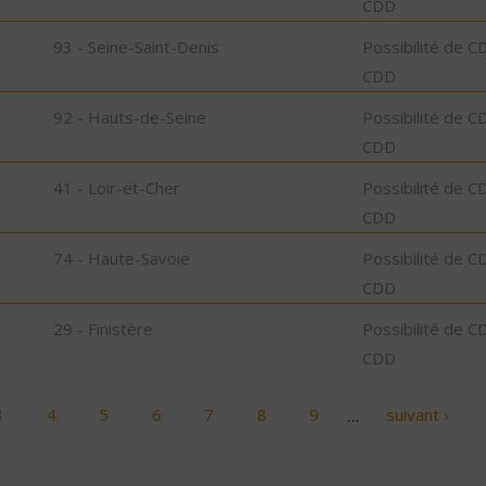
CDD
93 - Seine-Saint-Denis
Possibilité de C
CDD
92 - Hauts-de-Seine
Possibilité de C
CDD
41 - Loir-et-Cher
Possibilité de C
CDD
74 - Haute-Savoie
Possibilité de C
CDD
29 - Finistère
Possibilité de C
CDD
3
4
5
6
7
8
9
…
suivant ›