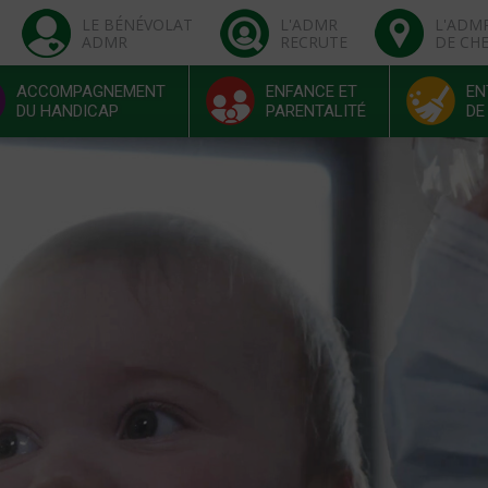
LE BÉNÉVOLAT
L'ADMR
L'ADM
ADMR
RECRUTE
DE CH
ACCOMPAGNEMENT
ENFANCE ET
EN
DU HANDICAP
PARENTALITÉ
DE