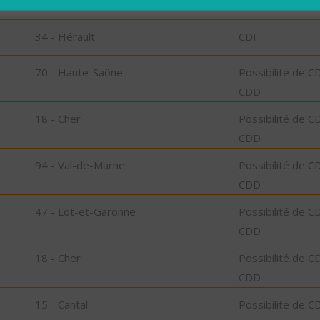
34 - Hérault
CDD
34 - Hérault
CDI
70 - Haute-Saône
Possibilité de C
CDD
18 - Cher
Possibilité de C
CDD
94 - Val-de-Marne
Possibilité de C
CDD
47 - Lot-et-Garonne
Possibilité de C
CDD
18 - Cher
Possibilité de C
CDD
15 - Cantal
Possibilité de C