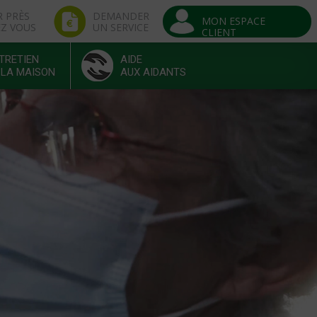
R PRÈS
DEMANDER
MON ESPACE
EZ VOUS
UN SERVICE
CLIENT
TRETIEN
AIDE
 LA MAISON
AUX AIDANTS