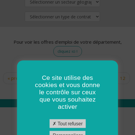
Pour voir les offres d'emploi de votre département,
cliquez ici !
Ce site utilise des
« premier
‹ précédent
…
10
11
12
Pages
cookies et vous donne
13
14
15
16
17
18
le contrôle sur ceux
que vous souhaitez
activer
Qui sommes nous
Tout refuser
Académie ADMR