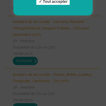
29/08/2025
Tout accepter
POSTULER
Auxiliaire de vie sociale - Locmaria-Plouzané
/Plougonvelin/Le Conquet/Trébabu - CDD pour
Septembre (H/F)
29 - Finistère
Possibilité de CDI ou CDD
29/08/2025
POSTULER
Auxiliaire de vie sociale - Plourin, Brélès, Lanildut,
Porspoder, Landunvez - CDI (H/F)
29 - Finistère
Possibilité de CDI ou CDD
29/08/2025