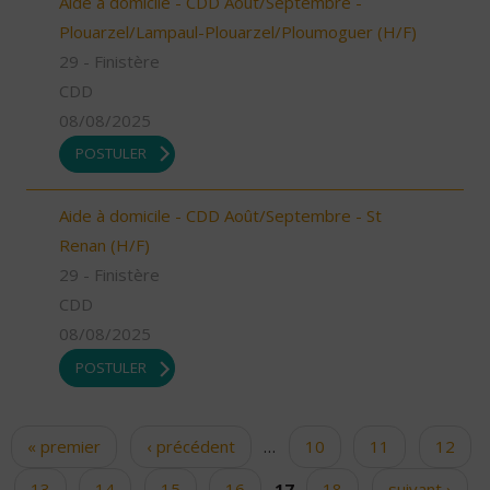
Aide à domicile - CDD Août/Septembre -
Plouarzel/Lampaul-Plouarzel/Ploumoguer (H/F)
29 - Finistère
CDD
08/08/2025
POSTULER
Aide à domicile - CDD Août/Septembre - St
Renan (H/F)
29 - Finistère
CDD
08/08/2025
POSTULER
« premier
‹ précédent
…
10
11
12
Pages
13
14
15
16
17
18
suivant ›