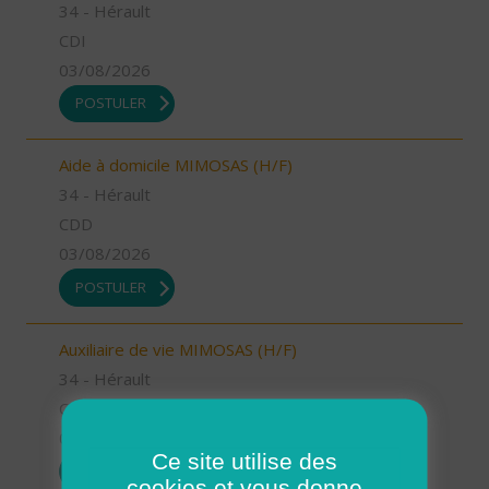
34 - Hérault
CDI
03/08/2026
POSTULER
Aide à domicile MIMOSAS (H/F)
34 - Hérault
CDD
03/08/2026
POSTULER
Auxiliaire de vie MIMOSAS (H/F)
34 - Hérault
CDI
03/08/2026
Ce site utilise des
POSTULER
cookies et vous donne