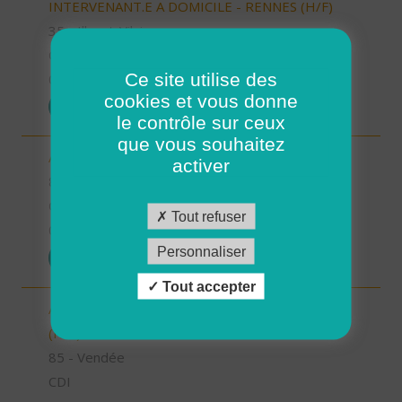
INTERVENANT.E A DOMICILE - RENNES (H/F)
35 - Ille-et-Vilaine
CDI
Ce site utilise des
07/10/2025
cookies et vous donne
POSTULER
le contrôle sur ceux
que vous souhaitez
Aide-soignant à domicile - Noirmoutier (H/F)
activer
85 - Vendée
CDI
Tout refuser
06/10/2025
Personnaliser
POSTULER
Tout accepter
Aide à domicile - Secteur La Roche sur Yon agglo
(H/F)
85 - Vendée
CDI