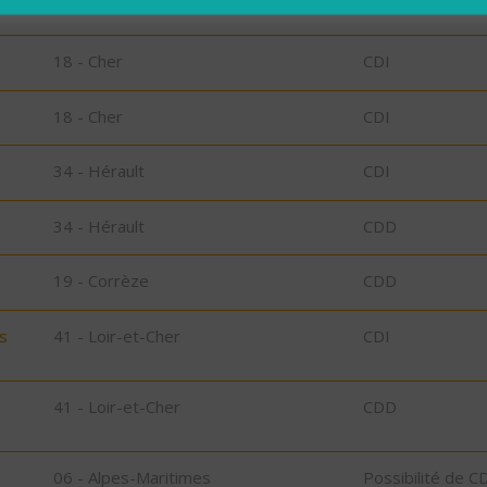
18 - Cher
CDI
18 - Cher
CDI
18 - Cher
CDI
34 - Hérault
CDI
34 - Hérault
CDD
19 - Corrèze
CDD
s
41 - Loir-et-Cher
CDI
41 - Loir-et-Cher
CDD
06 - Alpes-Maritimes
Possibilité de C