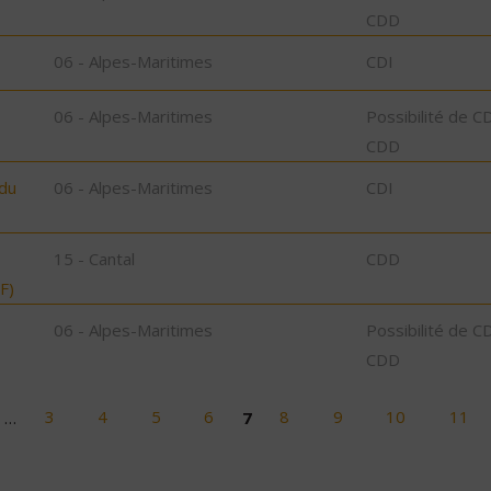
CDD
06 - Alpes-Maritimes
CDI
06 - Alpes-Maritimes
Possibilité de C
CDD
 du
06 - Alpes-Maritimes
CDI
15 - Cantal
CDD
F)
06 - Alpes-Maritimes
Possibilité de C
CDD
…
3
4
5
6
7
8
9
10
11