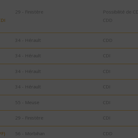
29 - Finistère
Possibilité de C
CDI
CDD
34 - Hérault
CDD
34 - Hérault
CDI
34 - Hérault
CDI
34 - Hérault
CDI
55 - Meuse
CDI
29 - Finistère
CDI
/F)
56 - Morbihan
CDD