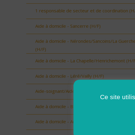
1 responsable de secteur et de coordination (H
Aide à domicile - Sancerre (H/F)
Aide à domicile - Nérondes/Sancoins/La Guerch
(H/F)
Aide à domicile - La Chapelle/Henrichemont (H/F
Aide à domicile - Léré/Vailly (H/F)
Aide-soignant/Aide-soignante à domicile (H/F)
Ce site util
Aide à domicile - Baugy (H/F)
Aide à domicile - Argent/Aubigny (H/F)