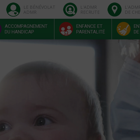
LE BÉNÉVOLAT
L'ADMR
L'ADM
ADMR
RECRUTE
DE CH
ACCOMPAGNEMENT
ENFANCE ET
EN
DU HANDICAP
PARENTALITÉ
DE