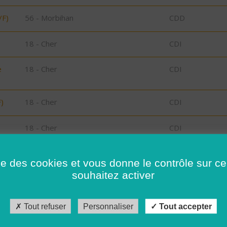
/F)
56 - Morbihan
CDD
18 - Cher
CDI
e
18 - Cher
CDI
)
18 - Cher
CDI
18 - Cher
CDI
18 - Cher
CDI
ise des cookies et vous donne le contrôle sur 
souhaitez activer
18 - Cher
CDI
18 - Cher
CDI
Tout refuser
Personnaliser
Tout accepter