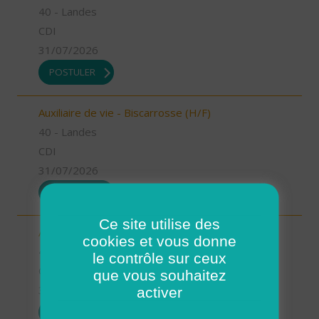
40 - Landes
CDI
31/07/2026
POSTULER
Auxiliaire de vie - Biscarrosse (H/F)
40 - Landes
CDI
31/07/2026
POSTULER
Ce site utilise des
Auxiliaire de vie - Oeyreluy (H/F)
cookies et vous donne
40 - Landes
le contrôle sur ceux
CDI
que vous souhaitez
31/07/2026
activer
POSTULER