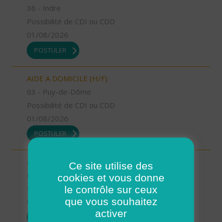
36 - Indre
Possibilité de CDI ou CDD
01/08/2026
POSTULER
AIDE A DOMICILE (H/F)
63 - Puy-de-Dôme
Possibilité de CDI ou CDD
01/08/2026
POSTULER
AUXILIAIRE DE VIE SOCIALE (H/F)
Ce site utilise des
63 - Puy-de-Dôme
cookies et vous donne
le contrôle sur ceux
Possibilité de CDI ou CDD
que vous souhaitez
01/08/2026
activer
POSTULER