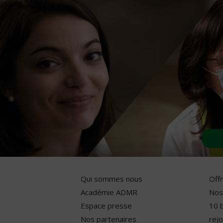
Qui sommes nous
Off
Académie ADMR
Nos
Espace presse
10 
Nos partenaires
rejo