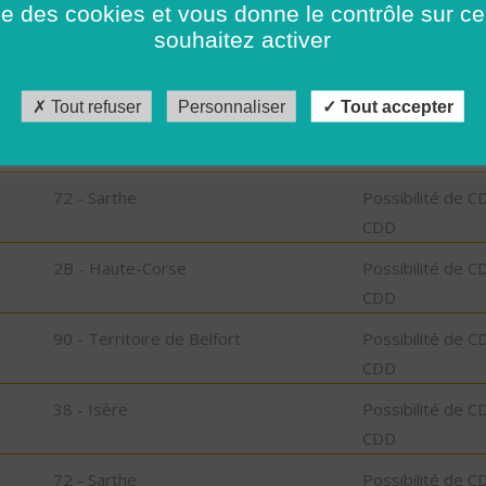
ise des cookies et vous donne le contrôle sur 
CDD
souhaitez activer
34 - Hérault
Possibilité de C
CDD
Tout refuser
Personnaliser
Tout accepter
2B - Haute-Corse
Possibilité de C
CDD
72 - Sarthe
Possibilité de C
CDD
2B - Haute-Corse
Possibilité de C
CDD
90 - Territoire de Belfort
Possibilité de C
CDD
38 - Isère
Possibilité de C
CDD
72 - Sarthe
Possibilité de C