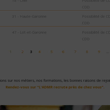
18 - Cher
Possibilité de C
CDD
31 - Haute-Garonne
Possibilité de C
CDD
47 - Lot-et-Garonne
Possibilité de C
CDD
1
2
3
4
5
6
7
8
9
…
ons sur nos métiers, nos formations, les bonnes raisons de rejoin
Rendez-vous sur "L'ADMR recrute près de chez vous".