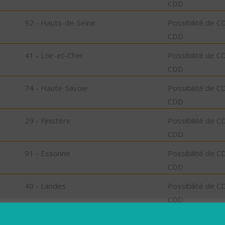
CDD
92 - Hauts-de-Seine
Possibilité de C
CDD
41 - Loir-et-Cher
Possibilité de C
CDD
74 - Haute-Savoie
Possibilité de C
CDD
29 - Finistère
Possibilité de C
CDD
91 - Essonne
Possibilité de C
CDD
40 - Landes
Possibilité de C
CDD
73 - Savoie
Possibilité de C