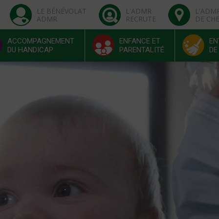
LE BÉNÉVOLAT
L'ADMR
L'ADM
ADMR
RECRUTE
DE CH
ACCOMPAGNEMENT
ENFANCE ET
EN
DU HANDICAP
PARENTALITÉ
DE