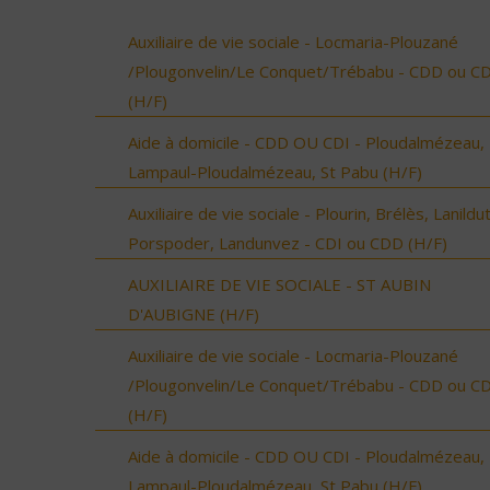
Auxiliaire de vie sociale - Locmaria-Plouzané
/Plougonvelin/Le Conquet/Trébabu - CDD ou CD
(H/F)
Aide à domicile - CDD OU CDI - Ploudalmézeau,
Lampaul-Ploudalmézeau, St Pabu (H/F)
Auxiliaire de vie sociale - Plourin, Brélès, Lanildut
Porspoder, Landunvez - CDI ou CDD (H/F)
AUXILIAIRE DE VIE SOCIALE - ST AUBIN
D'AUBIGNE (H/F)
Auxiliaire de vie sociale - Locmaria-Plouzané
/Plougonvelin/Le Conquet/Trébabu - CDD ou CD
(H/F)
Aide à domicile - CDD OU CDI - Ploudalmézeau,
Lampaul-Ploudalmézeau, St Pabu (H/F)