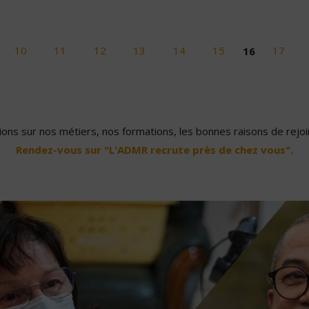
10
11
12
13
14
15
16
17
ons sur nos métiers, nos formations, les bonnes raisons de rejoin
Rendez-vous sur "L'ADMR recrute près de chez vous".