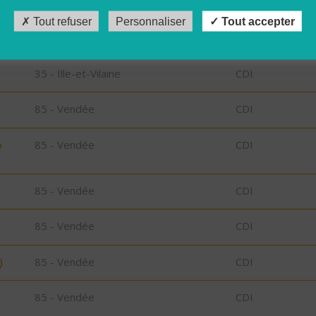
 -
29 - Finistère
CDD
Tout refuser
Personnaliser
Tout accepter
35 - Ille-et-Vilaine
CDI
85 - Vendée
CDI
o
85 - Vendée
CDI
85 - Vendée
CDI
85 - Vendée
CDI
)
85 - Vendée
CDI
85 - Vendée
CDI