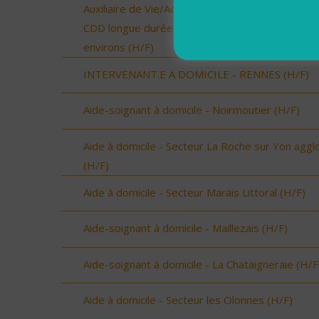
Auxiliaire de Vie/Accompagnant Educatif et Social
CDD longue durée - Secteur Landivisiau et
environs (H/F)
INTERVENANT.E A DOMICILE - RENNES (H/F)
Aide-soignant à domicile - Noirmoutier (H/F)
Aide à domicile - Secteur La Roche sur Yon aggl
(H/F)
Aide à domicile - Secteur Marais Littoral (H/F)
Aide-soignant à domicile - Maillezais (H/F)
Aide-soignant à domicile - La Chataigneraie (H/F
Aide à domicile - Secteur les Olonnes (H/F)