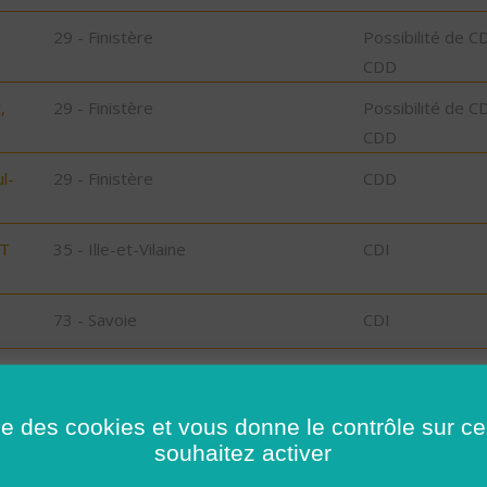
29 - Finistère
Possibilité de C
CDD
,
29 - Finistère
Possibilité de C
CDD
l-
29 - Finistère
CDD
ST
35 - Ille-et-Vilaine
CDI
73 - Savoie
CDI
78 - Yvelines
CDI
ise des cookies et vous donne le contrôle sur 
35 - Ille-et-Vilaine
Possibilité de C
souhaitez activer
CDD