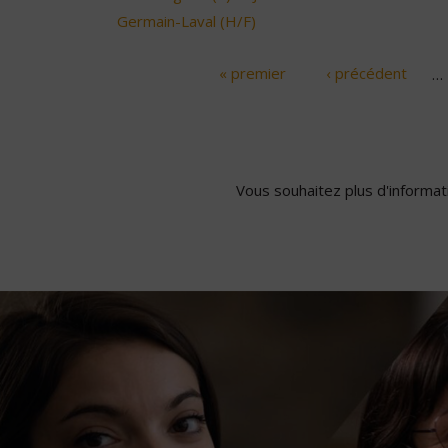
Germain-Laval (H/F)
« premier
‹ précédent
…
Pages
Vous souhaitez plus d'informati