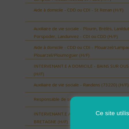
Aide à domicile - CDD ou CDI - St Renan (H/F)
Auxiliaire de vie sociale - Plourin, Brélès, Lanildut
Porspoder, Landunvez - CDI ou CDD (H/F)
Aide à domicile - CDD ou CDI - Plouarzel/Lampau
Plouarzel/Ploumoguer (H/F)
INTERVENANT.E A DOMICILE - BAINS SUR OU
(H/F)
Auxiliaire de vie sociale - Randens (73220) (H/F)
Responsable de secteur (H/F)
Ce site util
INTERVENANT.E A DOMICILE - BAIN DE
BRETAGNE (H/F)