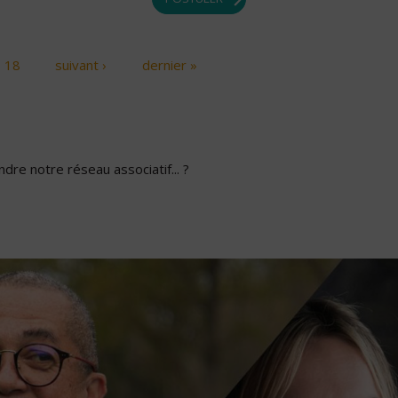
18
suivant ›
dernier »
dre notre réseau associatif... ?