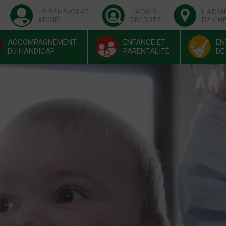
LE BÉNÉVOLAT
L'ADMR
L'ADM
ADMR
RECRUTE
DE CH
ACCOMPAGNEMENT
ENFANCE ET
EN
DU HANDICAP
PARENTALITÉ
DE