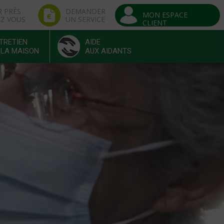
R PRÈS
DEMANDER
MON ESPACE
EZ VOUS
UN SERVICE
CLIENT
TRETIEN
AIDE
 LA MAISON
AUX AIDANTS