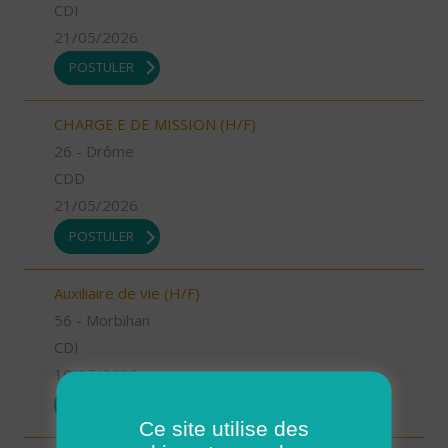
CDI
21/05/2026
POSTULER
CHARGE.E DE MISSION (H/F)
26 - Drôme
CDD
21/05/2026
POSTULER
Auxiliaire de vie (H/F)
56 - Morbihan
CDI
19/05/2026
POSTULER
Ce site utilise des