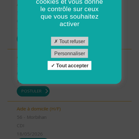
cookies et vous donne
Auxiliaire de vie (H/F)
le contrôle sur ceux
56 - Morbihan
que vous souhaitez
CDI
activer
19/05/2026
POSTULER
Tout refuser
Personnaliser
Auxiliaire de vie (H/F)
56 - Morbihan
Tout accepter
CDI
19/05/2026
POSTULER
Aide à domicile (H/F)
56 - Morbihan
CDI
18/05/2026